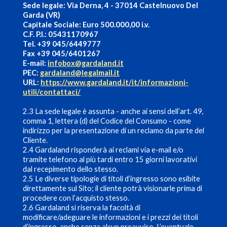
Sede legale: Via Derna, 4 - 37014 Castelnuovo Del
Garda (VR)
Capitale Sociale: Euro 500.000,00 i.v.
C.F. P.I.: 05431170967
Tel. +39 045/6449777
Fax +39 045/6401267
E-mail:
infobox@gardaland.it
PEC:
gardaland@legalmail.it
URL:
https://www.gardaland.it/it/informazioni-
utili/contattaci/
2.3 La sede legale è assunta - anche ai sensi dell’art. 49,
comma 1, lettera (d) del Codice del Consumo - come
indirizzo per la presentazione di un reclamo da parte del
Cliente.
2.4 Gardaland risponderà ai reclami via e-mail e/o
tramite telefono al più tardi entro 15 giorni lavorativi
dal recepimento dello stesso.
2.5 Le diverse tipologie di titoli d’ingresso sono esibite
direttamente sul Sito; il cliente potrà visionarle prima di
procedere con l’acquisto stesso.
2.6 Gardaland si riserva la facoltà di
modificare/adeguare le informazioni e i prezzi dei titoli
d’ingresso, anche senza alcun preavviso. L’eventuale