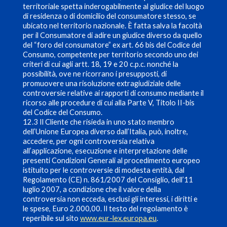
territoriale spetta inderogabilmente al giudice del luogo
di residenza o di domicilio del consumatore stesso, se
ubicato nel territorio nazionale. È fatta salva la facoltà
per il Consumatore di adire un giudice diverso da quello
del “foro del consumatore” ex art. 66 bis del Codice del
Consumo, competente per territorio secondo uno dei
criteri di cui agli artt. 18, 19 e 20 c.p.c. nonché la
possibilità, ove ne ricorrano i presupposti, di
promuovere una risoluzione extragiudiziale delle
controversie relative ai rapporti di consumo mediante il
ricorso alle procedure di cui alla Parte V, Titolo II-bis
del Codice del Consumo.
12.3 Il Cliente che risieda in uno stato membro
dell’Unione Europea diverso dall’Italia, può, inoltre,
accedere, per ogni controversia relativa
all’applicazione, esecuzione e interpretazione delle
presenti Condizioni Generali al procedimento europeo
istituito per le controversie di modesta entità, dal
Regolamento (CE) n. 861/2007 del Consiglio, dell’11
luglio 2007, a condizione che il valore della
controversia non ecceda, esclusi gli interessi, i diritti e
le spese, Euro 2.000,00. Il testo del regolamento è
reperibile sul sito
www.eur-lex.europa.eu
.