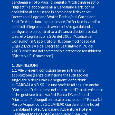
parcheggi e Foto Pass (di seguito “titoli d’ingresso” o
“biglietti”) e abbonamenti a Gardaland Park, con la
possibilità di acquistare in combinato il ticket per
l’accesso al Legoland Water Park, e/o al Gardaland
SeaLife Aquarium. In particolare, l’offerta e la vendita
dei titoli di ingresso attraverso il sito gardaland.it
configurano un contratto a distanza disciplinato dal
Decreto Legislativo n. 206 del 2005 (“Codice del
Consumo”) al Capo I, titolo III, come modificato dal
D.lgs 21/2014 e dal Decreto Legislativo n. 70 del
2003, disciplina del commercio elettronico (cosiddetta
“Direttiva E-Commerce”).
1. DEFINIZIONI
1.1 Alle presenti condizioni generali trovano
applicazione (senza distinzione tra l’utilizzo del
singolare o del plurale) le seguenti definizioni:
a) GARDALAND SRL: è una società (di seguito anche
“Gardaland”) che opera nel settore dell’intrattenimento
e che gestisce tra le varie il Parco Divertimenti
“Gardaland” (di seguito indicato anche come “Parco”), il
Parco Acquatico LEGOLAND® Gardaland, tre hotel
(Gardaland Hotel, Gardaland Adventure Hotel e
Gardaland Magic Hotel) e l’Acquario “Sea Life”,