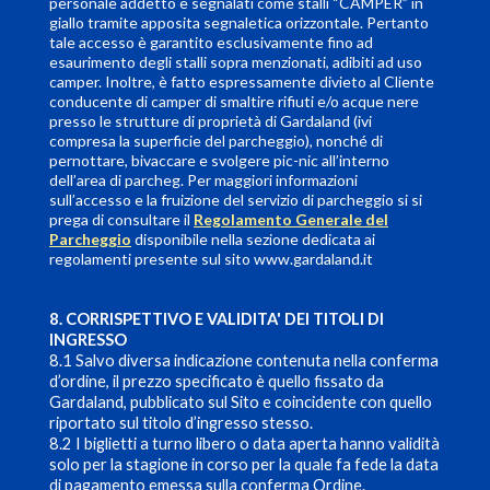
personale addetto e segnalati come stalli “CAMPER” in
giallo tramite apposita segnaletica orizzontale. Pertanto
tale accesso è garantito esclusivamente fino ad
esaurimento degli stalli sopra menzionati, adibiti ad uso
camper. Inoltre, è fatto espressamente divieto al Cliente
conducente di camper di smaltire rifiuti e/o acque nere
presso le strutture di proprietà di Gardaland (ivi
compresa la superficie del parcheggio), nonché di
pernottare, bivaccare e svolgere pic-nic all’interno
dell’area di parcheg. Per maggiori informazioni
sull’accesso e la fruizione del servizio di parcheggio si si
prega di consultare il
Regolamento Generale del
Parcheggio
disponibile nella sezione dedicata ai
regolamenti presente sul sito www.gardaland.it
8. CORRISPETTIVO E VALIDITA' DEI TITOLI DI
INGRESSO
8.1 Salvo diversa indicazione contenuta nella conferma
d’ordine, il prezzo specificato è quello fissato da
Gardaland, pubblicato sul Sito e coincidente con quello
riportato sul titolo d’ingresso stesso.
8.2 I biglietti a turno libero o data aperta hanno validità
solo per la stagione in corso per la quale fa fede la data
di pagamento emessa sulla conferma Ordine.