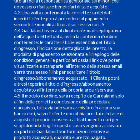
titolari della responsabilità genitoriale sui minori che
dovessero risultare beneficiari di tale acquisto.
4.3 Una volta confermata la correttezza dei dati
inseriti il cliente potrà procedere al pagamento
secondo le modalità di cui al successivo art. 5.
4.4 Gardaland invierà al cliente un’e-mail riepilogativa
dell’acquisto effettuato, ossia la conferma d’ordine
contenente: le caratteristiche essenziali del Titolo
d’ingresso, l’indicazione dettagliata del prezzo, la
modalità di pagamento selezionata e il riepilogo delle
condizioni generali e particolari ossia il link ove poter
visualizzarle e stamparle; all’interno della stessa email
verrà trasmesso il link per scaricare il titolo
d’ingresso/abbonamento acquistato. Il Cliente potrà
altresì reperire il titolo d’ingresso/abbonamento
acquistato all’interno della propria area riservata.
4.5 Il modulo d’ordine, sarà recepito da Gardaland solo
ai fini della corretta conclusione della procedura
d’acquisto, tuttavia non sarà archiviato in alcuna sua
banca dati, salvo il cliente non abbia prestato in fase di
acquisto il proprio consenso al trattamento dati per
scopi di marketing. In questo caso vengono archiviate
da parte di Gardaland le informazioni relative ai
prodotti acquistati, quantità e prezzo pagato.