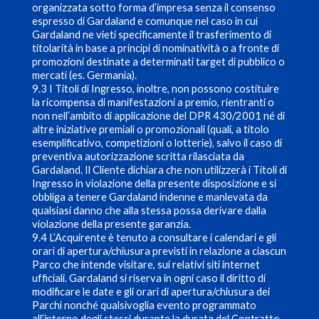
organizzata sotto forma d’impresa senza il consenso
espresso di Gardaland e comunque nel caso in cui
Gardaland ne vieti specificamente il trasferimento di
titolarità in base a principi di nominatività o a fronte di
promozioni destinate a determinati target di pubblico o
mercati (es. Germania).
9.3 I Titoli di Ingresso, inoltre, non possono costituire
la ricompensa di manifestazioni a premio, rientranti o
non nell’ambito di applicazione del DPR 430/2001 né di
altre iniziative premiali o promozionali (quali, a titolo
esemplificativo, competizioni o lotterie), salvo il caso di
preventiva autorizzazione scritta rilasciata da
Gardaland. Il Cliente dichiara che non utilizzerà i Titoli di
Ingresso in violazione della presente disposizione e si
obbliga a tenere Gardaland indenne e manlevata da
qualsiasi danno che alla stessa possa derivare dalla
violazione della presente garanzia.
9.4 L’Acquirente è tenuto a consultare i calendari e gli
orari di apertura/chiusura previsti in relazione a ciascun
Parco che intende visitare, sui relativi siti internet
ufficiali. Gardaland si riserva in ogni caso il diritto di
modificare le date e gli orari di apertura/chiusura dei
Parchi nonché qualsivoglia evento programmato
all’interno degli stessi durante la durata del Contratto.