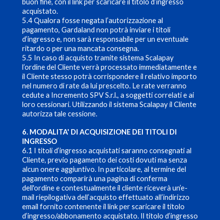
buon fine, con il link per scaricare il titolo d’ingresso
acquistato.
5.4 Qualora fosse negata l’autorizzazione al
pagamento, Gardaland non potrà inviare i titoli
d’ingresso e, non sarà responsabile per un eventuale
ritardo o per una mancata consegna.
5.5 In caso di acquisto tramite sistema Scalapay
l’ordine del Cliente verrà processato immediatamente e
il Cliente stesso potrà corrispondere il relativo importo
nel numero di rate da lui prescelto. Le rate verranno
cedute a Incremento SPV S.r.l., a soggetti correlati e ai
loro cessionari. Utilizzando il sistema Scalapay il Cliente
autorizza tale cessione.
6. MODALITA' DI ACQUISIZIONE DEI TITOLI DI
INGRESSO
6.1 I titoli d’ingresso acquistati saranno consegnati al
Cliente, previo pagamento dei costi dovuti ma senza
alcun onere aggiuntivo. In particolare, al termine del
pagamento comparirà una pagina di conferma
dell'ordine e contestualmente il cliente riceverà un’e-
mail riepilogativa dell’acquisto effettuato all’indirizzo
email fornito contenente il link per scaricare il titolo
d’ingresso/abbonamento acquistato. Il titolo d’ingresso