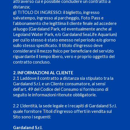
attraverso cui è possibile concludere un contratto a
distanza;
g) TITOLO DI INGRESSO: il biglietto, ingresso
salvatempo, ingresso al parcheggio, Foto Pass e
l’abbonamento che legittima il cliente finale ad accedere
al luogo (Gardaland Park, ed eventualmente anche al
Legoland Water Park, e/o Gardaland SeaLife Aquarium)
per cui lo stesso è stato emesso nel periodo e/o giorno
sullo stesso specificato. Il titolo d’ingresso deve
considerarsi il mezzo fisico per beneficiare del servizio
riguardante il tempo libero, vero e proprio oggetto del
contratto concluso.
2. INFORMAZIONI AL CLIENTE
2.1 Laddove il contratto a distanza sia stipulato tra la
Gardaland S.r.l. e un Cliente consumatore, ai sensi
dell’art. 49 del Codice del Consumo si forniscono di
seguito le informazioni ritenute obbligatorie.
2.2 L’identità, la sede legale e i recapiti di Gardaland S.r.l.
quale fornitore Titoli d’ingresso offerti in vendita sul
Sito sono i seguenti:
Gardaland S.r.l.