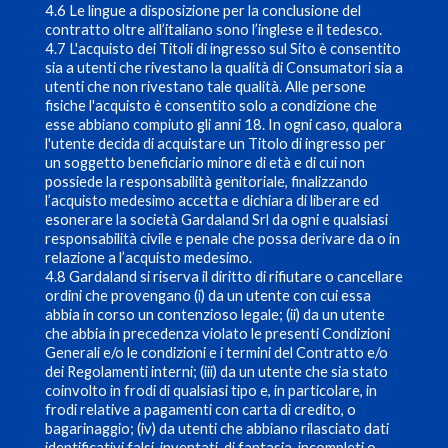
4.6 Le lingue a disposizione per la conclusione del
contratto oltre all’italiano sono l’inglese e il tedesco.
4.7 L'acquisto dei Titoli di ingresso sul Sito è consentito
sia a utenti che rivestano la qualità di Consumatori sia a
utenti che non rivestano tale qualità. Alle persone
fisiche l'acquisto è consentito solo a condizione che
esse abbiano compiuto gli anni 18. In ogni caso, qualora
l'utente decida di acquistare un Titolo di ingresso per
un soggetto beneficiario minore di età e di cui non
possiede la responsabilità genitoriale, finalizzando
l’acquisto medesimo accetta e dichiara di liberare ed
esonerare la società Gardaland Srl da ogni e qualsiasi
responsabilità civile e penale che possa derivare da o in
relazione a l’acquisto medesimo.
4.8 Gardaland si riserva il diritto di rifiutare o cancellare
ordini che provengano (i) da un utente con cui essa
abbia in corso un contenzioso legale; (ii) da un utente
che abbia in precedenza violato le presenti Condizioni
Generali e/o le condizioni e i termini del Contratto e/o
dei Regolamenti interni; (iii) da un utente che sia stato
coinvolto in frodi di qualsiasi tipo e, in particolare, in
frodi relative a pagamenti con carta di credito, o
bagarinaggio; (iv) da utenti che abbiano rilasciato dati
identificativi falsi, inventati, di fantasia, incompleti o