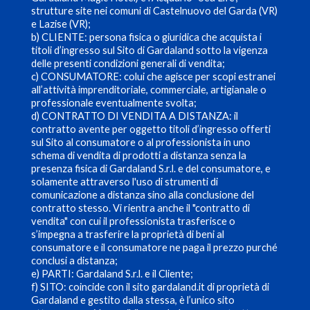
strutture site nei comuni di Castelnuovo del Garda (VR)
e Lazise (VR);
b) CLIENTE: persona fisica o giuridica che acquista i
titoli d’ingresso sul Sito di Gardaland sotto la vigenza
delle presenti condizioni generali di vendita;
c) CONSUMATORE: colui che agisce per scopi estranei
all’attività imprenditoriale, commerciale, artigianale o
professionale eventualmente svolta;
d) CONTRATTO DI VENDITA A DISTANZA: il
contratto avente per oggetto titoli d’ingresso offerti
sul Sito al consumatore o al professionista in uno
schema di vendita di prodotti a distanza senza la
presenza fisica di Gardaland S.r.l. e del consumatore, e
solamente attraverso l'uso di strumenti di
comunicazione a distanza sino alla conclusione del
contratto stesso. Vi rientra anche il "contratto di
vendita" con cui il professionista trasferisce o
s’impegna a trasferire la proprietà di beni al
consumatore e il consumatore ne paga il prezzo purché
conclusi a distanza;
e) PARTI: Gardaland S.r.l. e il Cliente;
f) SITO: coincide con il sito gardaland.it di proprietà di
Gardaland e gestito dalla stessa, è l’unico sito