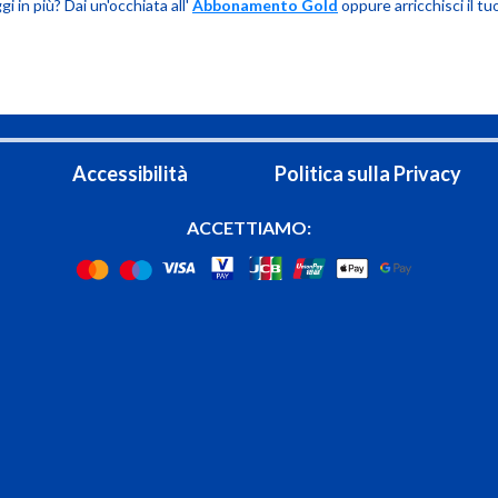
i in più? Dai un'occhiata all'
Abbonamento Gold
oppure arricchisci il 
Accessibilità
Politica sulla Privacy
ACCETTIAMO: