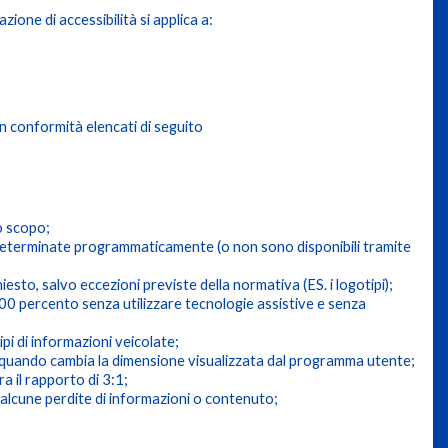
ione di accessibilità si applica a:
n conformità elencati di seguito
o scopo;
e determinate programmaticamente (o non sono disponibili tramite
sto, salvo eccezioni previste della normativa (ES. i logotipi);
 200 percento senza utilizzare tecnologie assistive e senza
ipi di informazioni veicolate;
ne quando cambia la dimensione visualizzata dal programma utente;
a il rapporto di 3:1;
no alcune perdite di informazioni o contenuto;