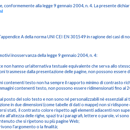
e, conformemente alla legge 9 gennaio 2004, n. 4. La presente dichiaraz
ml
l’appendice A della norma UNI CEI EN 301549 in ragione dei casi di no
 motivi inosservanza della legge 9 gennaio 2004, n. 4:
ente non hanno un'alternativa testuale equivalente che serva allo stess
elazioni trasmesse dalla presentazione delle pagine, non possono esser
ni contenenti testo non ha sempre il rapporto minimo di contrasto richie
le immagini contenenti testo, non possono essere ridimensionati fino al
al posto del solo testo e non sono né personalizzabili nè essenziali al t
zione in due dimensioni (come tabelle di dati o mappe) non si ridispo
rsi stati, il contrasto colore rispetto agli elementi adiacenti non super
e all'altezza delle righe, spazi tra i paragrafi, lettere o parole, vi so
ontenuto che si ripetono su più pagine Web;
ivono l'argomento o la finalità;