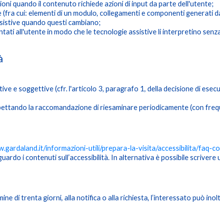
zioni quando il contenuto richiede azioni di input da parte dell'utente;
te (fra cui: elementi di un modulo, collegamenti e componenti generati d
ssistive quando questi cambiano;
ntati all'utente in modo che le tecnologie assistive li interpretino senz
à
tive e soggettive (cfr. l'articolo 3, paragrafo 1, della decisione di e
pettando la raccomandazione di riesaminare periodicamente (con freq
.gardaland.it/informazioni-utili/prepara-la-visita/accessibilita/faq-co
uardo i contenuti sull’accessibilità. In alternativa è possibile scrivere
ine di trenta giorni, alla notifica o alla richiesta, l’interessato può i