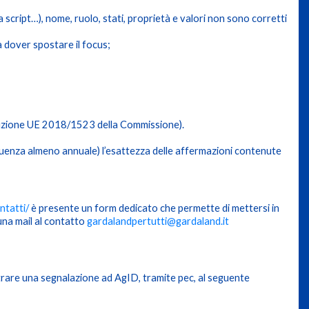
a script…), nome, ruolo, stati, proprietà e valori non sono corretti
a dover spostare il focus;
secuzione UE 2018/1523 della Commissione).
uenza almeno annuale) l’esattezza delle affermazioni contenute
ntatti/
è presente un form dedicato che permette di mettersi in
 una mail al contatto
gardalandpertutti@gardaland.it
noltrare una segnalazione ad AgID, tramite pec, al seguente