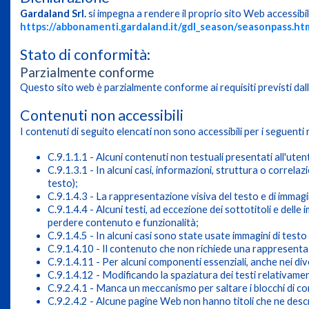
Gardaland Srl.
si impegna a rendere il proprio sito Web accessibil
https://abbonamenti.gardaland.it/gdl_season/seasonpass.ht
Stato di conformità:
Parzialmente conforme
Questo sito web è parzialmente conforme ai requisiti previsti dal
Contenuti non accessibili
I contenuti di seguito elencati non sono accessibili per i seguenti
C.9.1.1.1 - Alcuni contenuti non testuali presentati all'ut
C.9.1.3.1 - In alcuni casi, informazioni, struttura o corr
testo);
C.9.1.4.3 - La rappresentazione visiva del testo e di immagi
C.9.1.4.4 - Alcuni testi, ad eccezione dei sottotitoli e del
perdere contenuto e funzionalità;
C.9.1.4.5 - In alcuni casi sono state usate immagini di testo 
C.9.1.4.10 - Il contenuto che non richiede una rappresenta
C.9.1.4.11 - Per alcuni componenti essenziali, anche nei dive
C.9.1.4.12 - Modificando la spaziatura dei testi relativament
C.9.2.4.1 - Manca un meccanismo per saltare i blocchi di c
C.9.2.4.2 - Alcune pagine Web non hanno titoli che ne descr