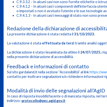
C.9.3.3.2 - In alcuni casi non sono fornite etichette o istru
C.9.4.1.2 - In alcuni casi i componenti dell'interfaccia uten
o impostati o non è avvisato l'utente e le sue tecnologie a
C.9.4.1.3 - In alcuni casi i messaggi di stato non sono prese
Redazione della dichiarazione di accessibilit
La presente dichiarazione è stata redatta il
31/10/2023.
La valutazione è stata
effettuata da terzi
tramite analisi ogget
La dichiarazione è stata riesaminata da ultimo il
24/07/2025,
ris
nella presente dichiarazione di accessibilità.
Feedback e informazioni di contatto
Sul sito gardaland.it nella sezione “Accessibilità” al link
https://www
contatto per inoltrare segnalazioni e/o richiedere informazioni rig
Modalità di invio delle segnalazioni all’AgID
In caso di risposta insoddisfacente o di mancata risposta, nel term
indirizzo:
protocollo@pec.agid.gov.it